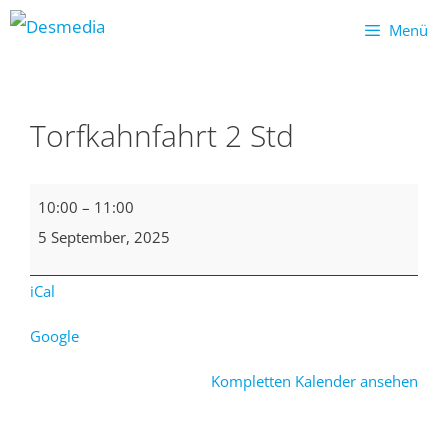
Menü
Zum
Inhalt
Torfkahnfahrt 2 Std
springen
Torfkahnfahrt
10:00
–
11:00
2
5 September, 2025
Std
iCal
Google
Kompletten Kalender ansehen