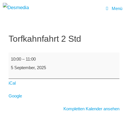
Menü
Zum
Inhalt
Torfkahnfahrt 2 Std
springen
Torfkahnfahrt
10:00
–
11:00
2
5 September, 2025
Std
iCal
Google
Kompletten Kalender ansehen