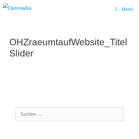
Menü
Zum
Inhalt
OHZraeumtaufWebsite_Titel
springen
Slider
Suchen
nach: