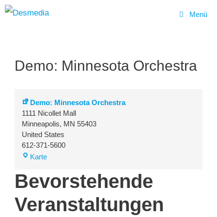
Menü
Zum
Inhalt
Demo: Minnesota Orchestra
springen
Demo: Minnesota Orchestra
1111 Nicollet Mall
Minneapolis
,
MN
55403
United States
612-371-5600
Demo:
Karte
Minnesota
Bevorstehende
Orchestra
Veranstaltungen