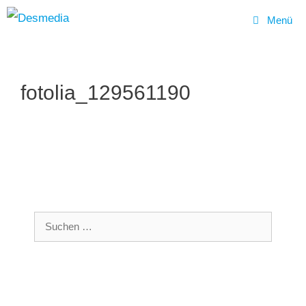
Menü
Zum
Inhalt
fotolia_129561190
springen
Suchen
nach: