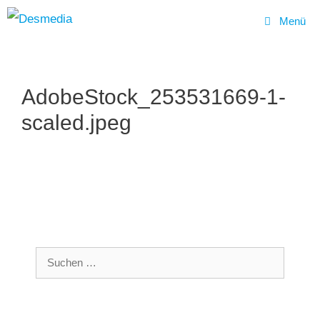
Menü
Zum
Inhalt
AdobeStock_253531669-1-
springen
scaled.jpeg
Suchen
nach: