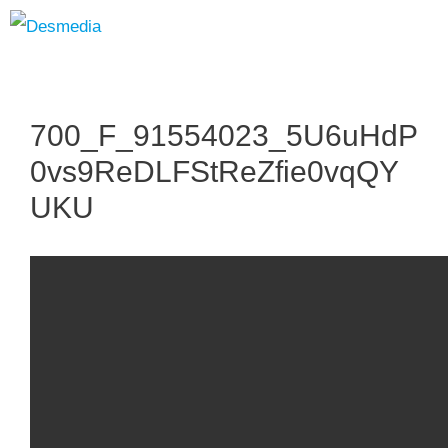
Zum
Inhalt
700_F_91554023_5U6uHdP
springen
0vs9ReDLFStReZfie0vqQY
UKU